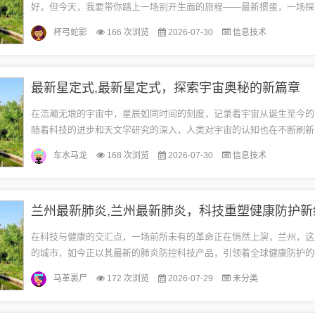
好，但今天，我要带你踏上一场别开生面的旅程——最新掼蛋，一场探
的旅行，让你远离尘嚣，发现内心的平静。启程：放下手机，拥抱自然
杯弓蛇影
166 次浏览
2026-07-30
信息技术
放...
最新星定式,最新星定式，探索宇宙奥秘的新篇章
在浩瀚无垠的宇宙中，星辰如同时间的刻度，记录着宇宙从诞生至今的
随着科技的进步和天文学研究的深入，人类对宇宙的认知也在不断刷新
起探索“最新星定式”，这一引领我们理解宇宙结构、星系演化以及恒星生命
车水马龙
168 次浏览
2026-07-30
信息技术
兰州最新肺炎,兰州最新肺炎，科技重塑健康防护新
在科技与健康的交汇点，一场前所未有的革命正在悄然上演，兰州，这
的城市，如今正以其最新的肺炎防控科技产品，引领着全球健康防护的
我们一同探索这些创新科技，见证它们如何以前所未有的方式，改变我
马革裹尸
172 次浏览
2026-07-29
未分类
方...