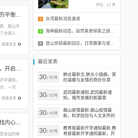
评论：12 条
眉山疫情最新,眉山疫情最新，科学防控与人文关怀的平衡之道
台湾最新消息速递
2
素，眉山市
评论：12 条
海神最新动态，自然美景探索之旅邀请启航
3
了全国人民
点，既有
评论：9 条
昆山世硕最新回应，日常趣事与官方更新揭秘
4
阅读全文
评论：9 条
最近发表
教育部最新开学通知最新,教育部最新开学通知最新，开启学习新篇章，拥抱自信与成就
肺炎最新文,肺炎小插曲，家
30
07月
/
的温暖与友情的奇妙乐章
开学通知，
点，一次自
武冈最新通知,武冈最新通
30
识和智慧
07月
/
知，城市发展的新篇章
阅读全文
眉山疫情最新,眉山疫情最
30
07月
/
新，科学防控与人文关怀的
平衡之道
最新掼蛋,最新掼蛋，一场探索自然美景的旅行，寻找内心的宁静
教育部最新开学通知最新,教
30
07月
/
育部最新开学通知最新，开
赏身边的美