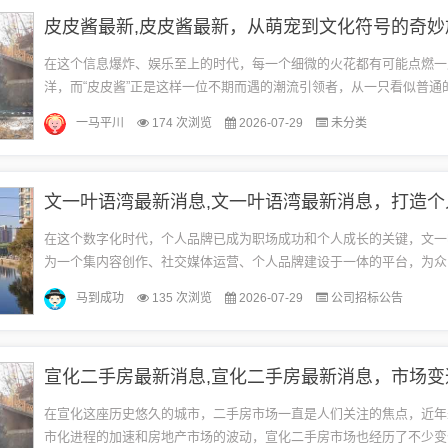
皮皮酱最新,皮皮酱最新，从萌宠到文化符号的奇妙
在这个信息爆炸、娱乐至上的时代，每一个细微的火花都有可能点燃一
洋，而“皮皮酱”正是这样一位不期而遇的潮流引领者，从一只看似普通
到拥有亿万粉丝的网络红人，皮皮酱以其独特的魅力和不可复制的故事，
一马平川
174 次浏览
2026-07-29
未分类
在这个数字化时代，个人品牌已成为职场成功和个人成长的关键，文一
为一个集内容创作、社交媒体运营、个人品牌建设于一体的平台，为众
了宝贵的资源和指导，本文将结合文一叶语湾的最新消息，为初学者和
马到成功
135 次浏览
2026-07-29
公司招标公告
提...
在宣化这座历史悠久的城市，二手房市场一直是人们关注的焦点，近年
市化进程的加速和房地产市场的波动，宣化二手房市场也经历了不少变