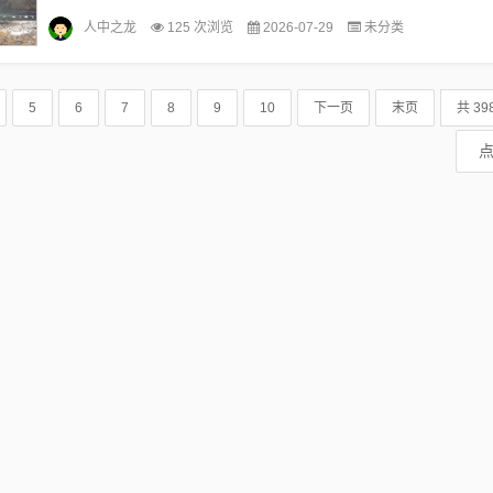
详细回顾宣化二手房市场的背景、重要事件、影响及其在特定领域或时
人中之龙
125 次浏览
2026-07-29
未分类
位...
5
6
7
8
9
10
下一页
末页
共 39