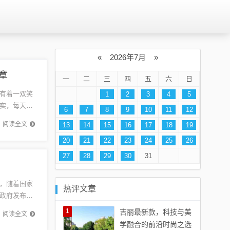
«
2026年7月
»
章
一
二
三
四
五
六
日
有着一双笑
1
2
3
4
5
实，每天除
6
7
8
9
10
11
12
突如其来
阅读全文
13
14
15
16
17
18
19
20
21
22
23
24
25
26
27
28
29
30
31
，随着国家
热评文章
政府发布了
回顾这些
1
吉丽最新款，科技与美
阅读全文
学融合的前沿时尚之选