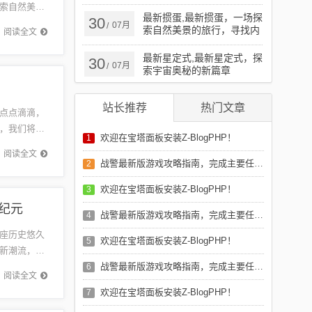
启学习新篇章，拥抱自信与
索自然美景
成就
最新掼蛋,最新掼蛋，一场探
30
让我们从
07月
/
索自然美景的旅行，寻找内
阅读全文
心的宁静
最新星定式,最新星定式，探
30
07月
/
索宇宙奥秘的新篇章
站长推荐
热门文章
点点滴滴，
，我们将一
欢迎在宝塔面板安装Z-BlogPHP！
1
周期...
阅读全文
战警最新版游戏攻略指南，完成主要任务攻略及游戏指南
2
欢迎在宝塔面板安装Z-BlogPHP！
3
纪元
战警最新版游戏攻略指南，完成主要任务攻略及游戏指南
4
座历史悠久
欢迎在宝塔面板安装Z-BlogPHP！
5
新潮流，让
们的生活
战警最新版游戏攻略指南，完成主要任务攻略及游戏指南
6
阅读全文
欢迎在宝塔面板安装Z-BlogPHP！
7