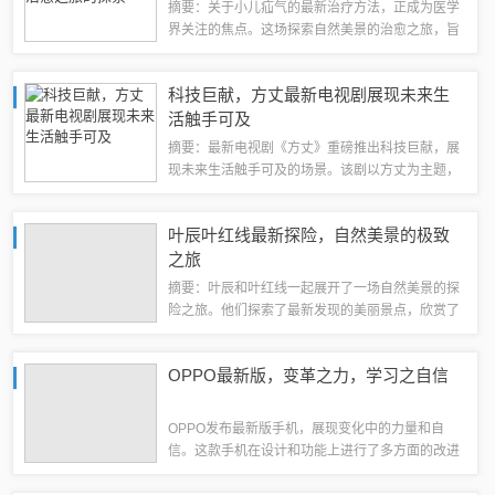
摘要：关于小儿疝气的最新治疗方法，正成为医学
界关注的焦点。这场探索自然美景的治愈之旅，旨
在通过自然环境的疗愈力量，结合现代医疗技术，
为小儿疝气患者提供最新、最有效的治疗方法。通
科技巨献，方丈最新电视剧展现未来生
过融合自然与医疗，助力孩子们恢复健康，展...
活触手可及
摘要：最新电视剧《方丈》重磅推出科技巨献，展
现未来生活触手可及的场景。该剧以方丈为主题，
通过精彩的剧情和先进的科技元素，为观众带来一
场视觉盛宴。在这部电视剧中，观众将领略到科技
叶辰叶红线最新探险，自然美景的极致
给未来生活带来的无限可能，感受科技与生活...
之旅
摘要：叶辰和叶红线一起展开了一场自然美景的探
险之旅。他们探索了最新发现的美丽景点，欣赏了
大自然的壮观景色，体验了自然带来的惊喜和愉
悦。这次旅行让他们感受到了大自然的魅力和神
OPPO最新版，变革之力，学习之自信
秘，也让他们更加热爱和珍惜自然环境。引子亲
爱...
OPPO发布最新版手机，展现变化中的力量和自
信。这款手机在设计和功能上进行了多方面的改进
和创新，展现出强大的性能实力。用户在学习和工