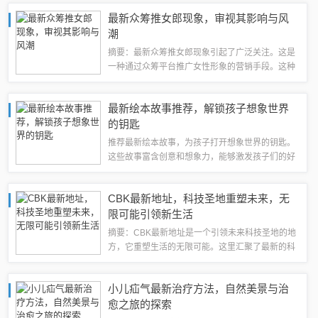
感受到他独特的魅力和吸引力。这些照片展示了晏
最新众筹推女郎现象，审视其影响与风
紫东最新的形象和风采，让人们更加关注他的...
潮
摘要：最新众筹推女郎现象引起了广泛关注。这是
一种通过众筹平台推广女性形象的营销手段。这种
现象不仅涉及到互联网营销领域，也引发了公众对
于性别形象、审美标准以及道德伦理等方面的讨
最新绘本故事推荐，解锁孩子想象世界
论。众筹推女郎在一定程度上促进了性别平等和...
的钥匙
推荐最新绘本故事，为孩子打开想象世界的钥匙。
这些故事富含创意和想象力，能够激发孩子们的好
奇心和探索精神。通过绘本故事，孩子们可以走进
一个充满奇幻和冒险的世界，与故事中的角色一起
CBK最新地址，科技圣地重塑未来，无
经历各种奇妙的冒险和挑战。这些故事不仅能...
限可能引领新生活
摘要：CBK最新地址是一个引领未来科技圣地的地
方，它重塑生活的无限可能。这里汇聚了最新的科
技发展和创新技术，为人们带来前所未有的体验。
通过CBK最新地址，人们可以探索科技的新领域，
小儿疝气最新治疗方法，自然美景与治
享受科技带来的便利和乐趣，同时开启全...
愈之旅的探索